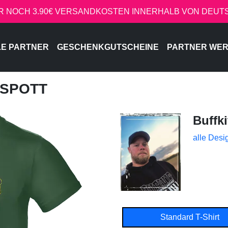
R NOCH 3.90€ VERSANDKOSTEN INNERHALB VON DEU
LE PARTNER
GESCHENKGUTSCHEINE
PARTNER WE
ISSPOTT
Buffki
alle Desi
Standard T-Shirt