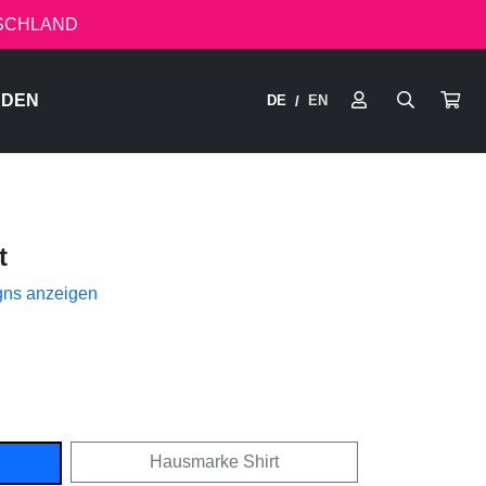
TSCHLAND
RDEN
DE
EN
/
t
gns anzeigen
Hausmarke Shirt