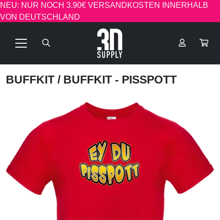
NEU: NUR NOCH 3.90€ VERSANDKOSTEN INNERHALB
VON DEUTSCHLAND
BUFFKIT
/ BUFFKIT - PISSPOTT