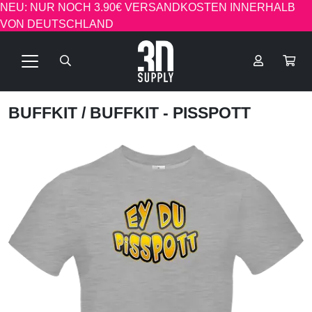
NEU: NUR NOCH 3.90€ VERSANDKOSTEN INNERHALB
VON DEUTSCHLAND
BUFFKIT
/ BUFFKIT - PISSPOTT