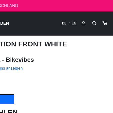
TSCHLAND
RDEN
DE
EN
/
NITION FRONT WHITE
 - Bikevibes
gns anzeigen
HLEN