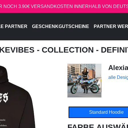
R NOCH 3.90€ VERSANDKOSTEN INNERHALB VON DEU
LE PARTNER
GESCHENKGUTSCHEINE
PARTNER WE
IKEVIBES - COLLECTION - DEFI
Alexia
alle Desi
Standard Hoodie
FARBE AUSWÄ