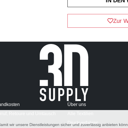
Zur W
andkosten
Über uns
rruf, Retoure und Umtausch
Alle Textilien
Druckverfahren
amit wir unsere Dienstleistungen sicher und zuverlässig anbieten kö