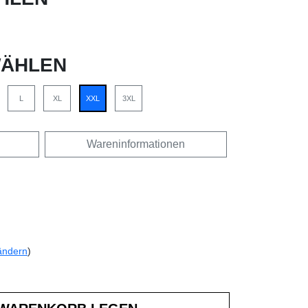
ÄHLEN
L
XL
XXL
3XL
Wareninformationen
ändern
)