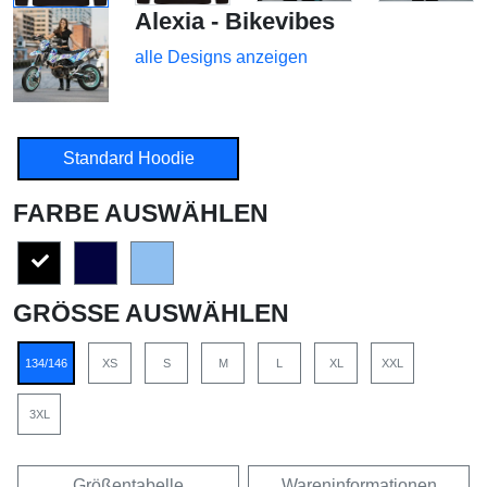
Alexia - Bikevibes
alle Designs anzeigen
Standard Hoodie
FARBE AUSWÄHLEN
GRÖSSE AUSWÄHLEN
134/146
XS
S
M
L
XL
XXL
3XL
Größentabelle
Wareninformationen