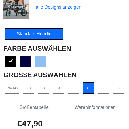
alle Designs anzeigen
Standard Hoodie
FARBE AUSWÄHLEN
GRÖSSE AUSWÄHLEN
134/146
XS
S
M
L
XL
XXL
3XL
Größentabelle
Wareninformationen
€47,90