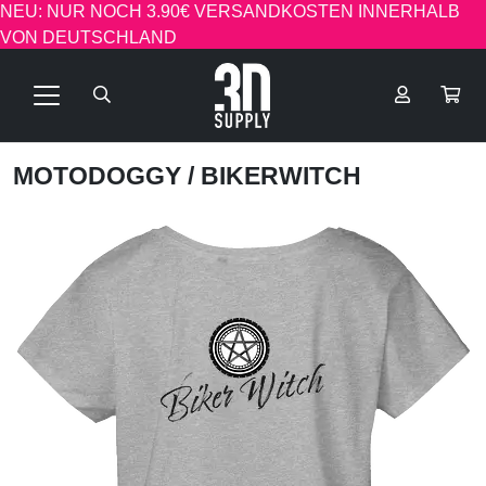
NEU: NUR NOCH 3.90€ VERSANDKOSTEN INNERHALB
VON DEUTSCHLAND
MOTODOGGY
/ BIKERWITCH