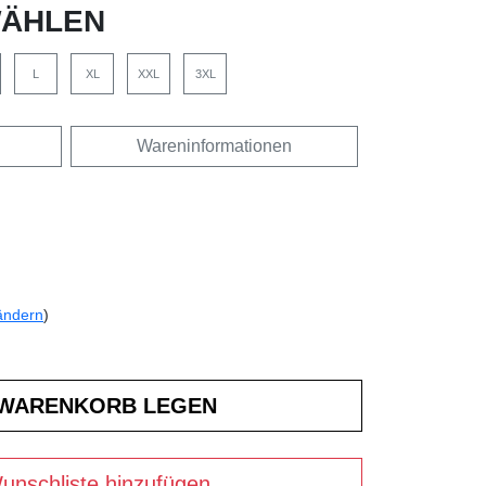
ÄHLEN
L
XL
XXL
3XL
Wareninformationen
ändern
)
unschliste hinzufügen