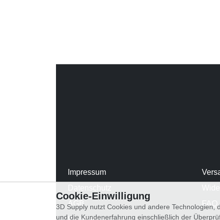
Impressum
Vers
Datenschutz
Wide
Cookie-Einwilligung
AGB
FAQ
3D Supply nutzt Cookies und andere Technologien, d
und die Kundenerfahrung einschließlich der Überpr
WhatsApp