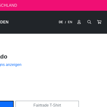
TSCHLAND
RDEN
DE
EN
/
ado
gns anzeigen
Fairtrade T-Shirt