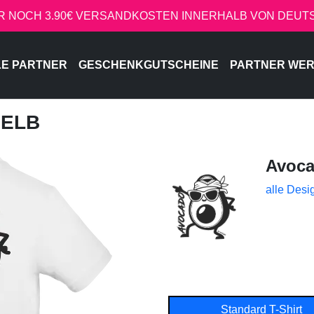
R NOCH 3.90€ VERSANDKOSTEN INNERHALB VON DEU
LE PARTNER
GESCHENKGUTSCHEINE
PARTNER WE
GELB
Avoc
alle Desi
Standard T-Shirt