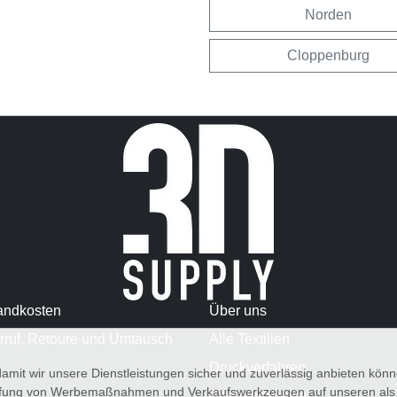
Norden
Cloppenburg
andkosten
Über uns
rruf, Retoure und Umtausch
Alle Textilien
Druckverfahren
amit wir unsere Dienstleistungen sicher und zuverlässig anbieten kö
üfung von Werbemaßnahmen und Verkaufswerkzeugen auf unseren als au
Pflegehinweise