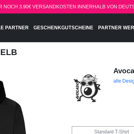
R NOCH 3.90€ VERSANDKOSTEN INNERHALB VON DEU
LE PARTNER
GESCHENKGUTSCHEINE
PARTNER WE
GELB
Avoc
alle Desi
Standard T-Shirt