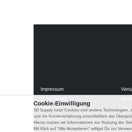
Impressum
Vers
Datenschutz
Wide
Cookie-Einwilligung
AGB
FAQ
3D Supply nutzt Cookies und andere Technologien, d
und die Kundenerfahrung einschließlich der Überpr
WhatsApp
Hierzu nutzen wir Informationen zur Nutzung der Se
Mit Klick auf "Alle Akzeptieren" willigst Du zur Ver