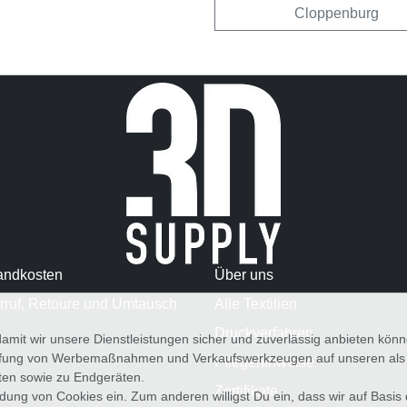
Cloppenburg
andkosten
Über uns
rruf, Retoure und Umtausch
Alle Textilien
Druckverfahren
amit wir unsere Dienstleistungen sicher und zuverlässig anbieten kö
üfung von Werbemaßnahmen und Verkaufswerkzeugen auf unseren als au
Pflegehinweise
iten sowie zu Endgeräten.
Zertifikate
wendung von Cookies ein. Zum anderen willigst Du ein, dass wir auf Basis