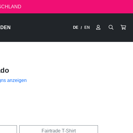
TSCHLAND
RDEN
DE
EN
/
ado
gns anzeigen
Fairtrade T-Shirt