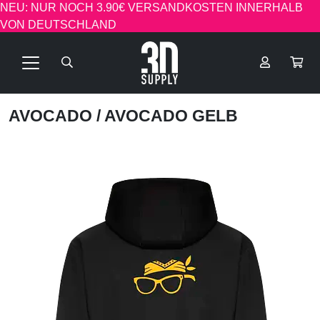
NEU: NUR NOCH 3.90€ VERSANDKOSTEN INNERHALB
VON DEUTSCHLAND
AVOCADO
/ AVOCADO GELB