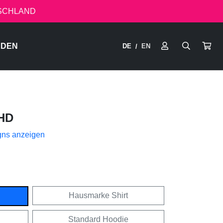
TSCHLAND
RDEN
DE
EN
/
HD
gns anzeigen
Hausmarke Shirt
Standard Hoodie