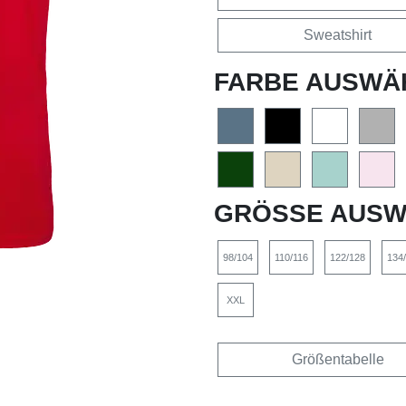
Sweatshirt
FARBE AUSWÄ
GRÖSSE AUSW
98/104
110/116
122/128
134
XXL
Größentabelle