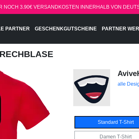
R NOCH 3.90€ VERSANDKOSTEN INNERHALB VON DEU
LE PARTNER
GESCHENKGUTSCHEINE
PARTNER WE
SPRECHBLASE
Avive
alle Desi
Standard T-Shirt
Damen T-Shirt