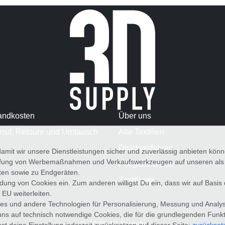
andkosten
Über uns
rruf, Retoure und Umtausch
Alle Textilien
Druckverfahren
amit wir unsere Dienstleistungen sicher und zuverlässig anbieten kö
üfung von Werbemaßnahmen und Verkaufswerkzeugen auf unseren als au
Pflegehinweise
iten sowie zu Endgeräten.
Zertifikate
wendung von Cookies ein. Zum anderen willigst Du ein, dass wir auf Basis
 EU weiterleiten.
es und andere Technologien für Personalisierung, Messung und Analy
uns auf technisch notwendige Cookies, die für die grundlegenden Funk
© 2026 3D Supply