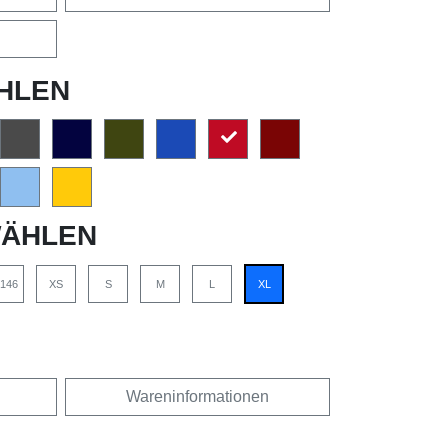
HLEN
ÄHLEN
/146
XS
S
M
L
XL
Wareninformationen