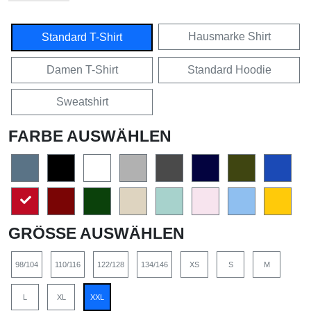
Hausmarke Shirt
Standard T-Shirt
Damen T-Shirt
Standard Hoodie
Sweatshirt
FARBE AUSWÄHLEN
GRÖSSE AUSWÄHLEN
98/104
110/116
122/128
134/146
XS
S
M
L
XL
XXL