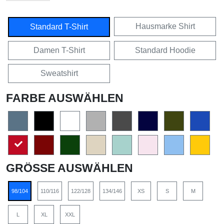
Hausmarke Shirt
Standard T-Shirt
Damen T-Shirt
Standard Hoodie
Sweatshirt
FARBE AUSWÄHLEN
GRÖSSE AUSWÄHLEN
98/104
110/116
122/128
134/146
XS
S
M
L
XL
XXL