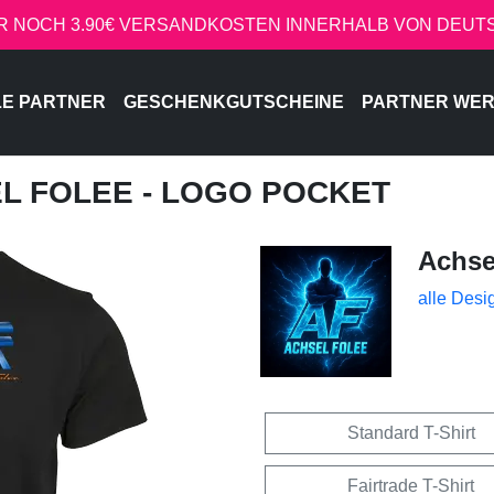
R NOCH 3.90€ VERSANDKOSTEN INNERHALB VON DEU
LE PARTNER
GESCHENKGUTSCHEINE
PARTNER WE
EL FOLEE - LOGO POCKET
Achse
alle Desi
Standard T-Shirt
Fairtrade T-Shirt