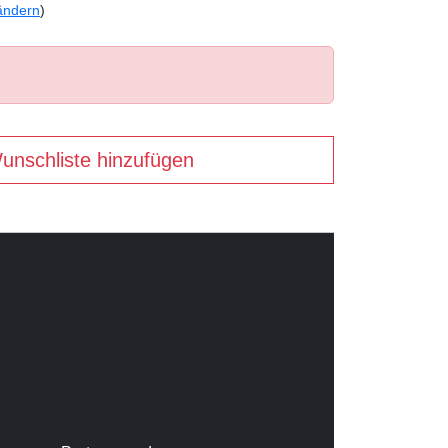
ändern
)
unschliste hinzufügen