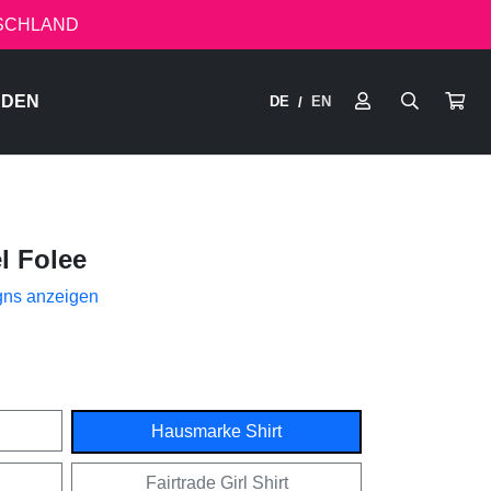
TSCHLAND
RDEN
DE
EN
/
l Folee
gns anzeigen
Hausmarke Shirt
Fairtrade Girl Shirt