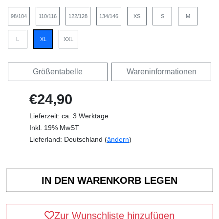
98/104
110/116
122/128
134/146
XS
S
M
L
XL
XXL
Größentabelle
Wareninformationen
€24,90
Lieferzeit: ca. 3 Werktage
Inkl. 19% MwST
Lieferland: Deutschland (
ändern
)
Zur Wunschliste hinzufügen