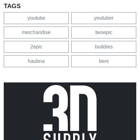
TAGS
youtube
youtuber
merchandise
twoepic
2epic
buddies
haubna
beni