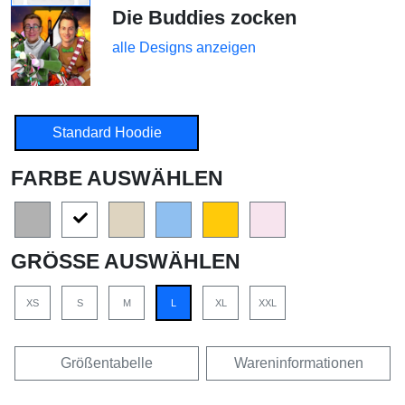
Die Buddies zocken
alle Designs anzeigen
Standard Hoodie
FARBE AUSWÄHLEN
GRÖSSE AUSWÄHLEN
XS
S
M
L
XL
XXL
Größentabelle
Wareninformationen