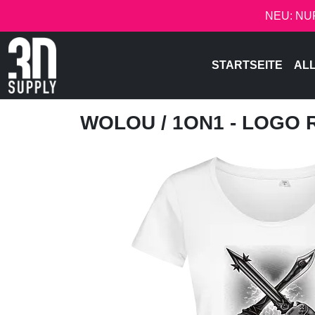
NEU: NU
STARTSEITE
AL
WOLOU
/ 1ON1 - LOGO