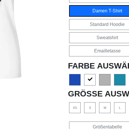
Damen T-Shirt
Standard Hoodie
Sweatshirt
Emailletasse
FARBE AUSWÄ
GRÖSSE AUSW
XS
S
M
L
Größentabelle