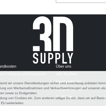
andkosten
Über uns
rruf, Retoure und Umtausch
Alle Textilien
Druckverfahren
amit wir unsere Dienstleistungen sicher und zuverlässig anbieten kö
üfung von Werbemaßnahmen und Verkaufswerkzeugen auf unseren als au
Pflegehinweise
iten sowie zu Endgeräten.
Zertifikate
wendung von Cookies ein. Zum anderen willigst Du ein, dass wir auf Basis
 EU weiterleiten.