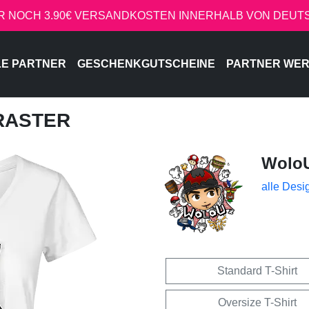
R NOCH 3.90€ VERSANDKOSTEN INNERHALB VON DEU
LE PARTNER
GESCHENKGUTSCHEINE
PARTNER WE
 RASTER
Wolo
alle Desi
Standard T-Shirt
Oversize T-Shirt